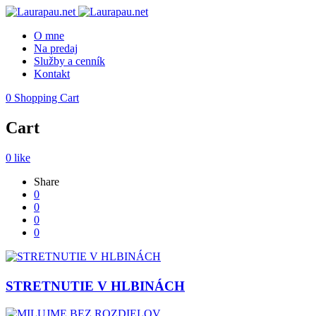
O mne
Na predaj
Služby a cenník
Kontakt
0
Shopping Cart
Cart
0
like
Share
0
0
0
0
STRETNUTIE V HLBINÁCH