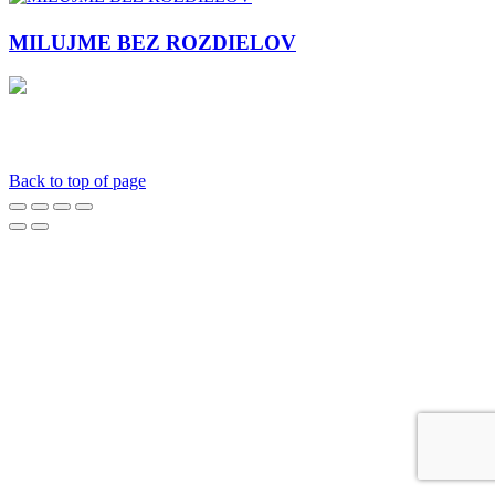
MILUJME BEZ ROZDIELOV
laurapauliskova@gmail.com
SK: +421 910 100
744 │ CZ: +420 739 651 515
Back to top of page